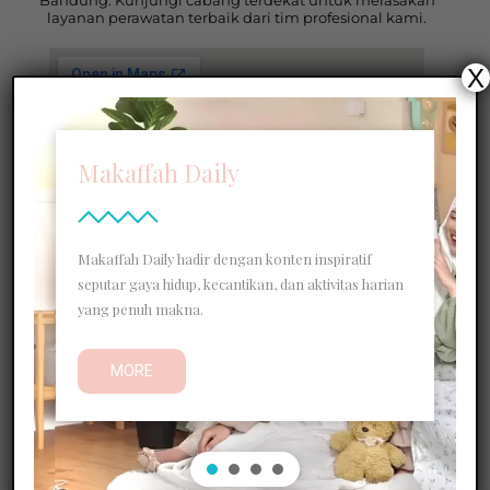
layanan perawatan terbaik dari tim profesional kami.
X
Makaffah Daily
Makaffah Daily hadir dengan konten inspiratif
seputar gaya hidup, kecantikan, dan aktivitas harian
yang penuh makna.
MORE
Cimahi
Jalan Amir Machmud No.759