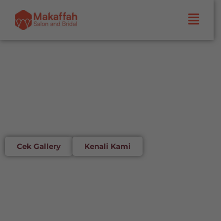
Welcome to our website!
Makaffah
Salon
Starts Here
Cek Gallery
Kenali Kami