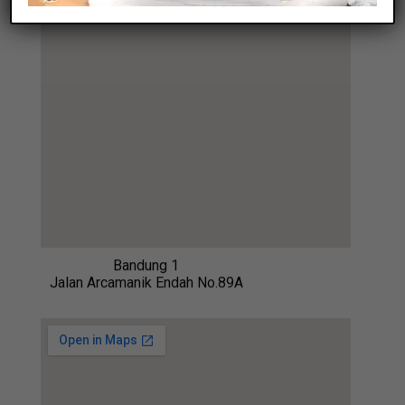
Bandung 1
Jalan Arcamanik Endah No.89A