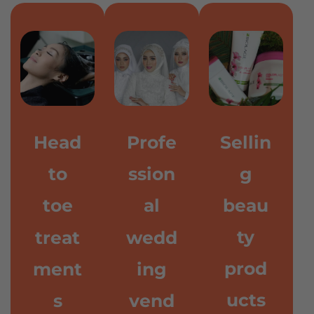
Head
Profe
Sellin
to
ssion
g
toe
al
beau
ty
treat
wedd
prod
ment
ing
ucts
s
vend