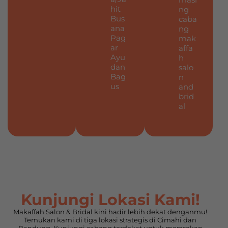
hit
ng
Bus
caba
ana
ng
Pag
mak
ar
affa
Ayu
h
dan
salo
Bag
n
us
and
brid
al
Kunjungi Lokasi Kami!
Makaffah Salon & Bridal kini hadir lebih dekat denganmu!
Temukan kami di tiga lokasi strategis di Cimahi dan
Bandung. Kunjungi cabang terdekat untuk merasakan