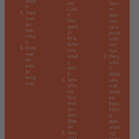
waja
psi
Seru
h
Calo
m,
Pera
n
dan
wat
Pen
hair
an
gant
care
pra-
in
prod
nika
Pria
ucts
h
&Wa
lain
Pera
nita
nya
wat
read
Penj
an
y
uala
pak
stoc
n
et
k
dilak
leng
Sew
uka
kap
a/Ja
n di
hit
shop
Bus
ee,
ana
tikto
Ibu
ksho
dan
p,
Bap
dan
ak
masi
Sew
ng-
a/Ja
masi