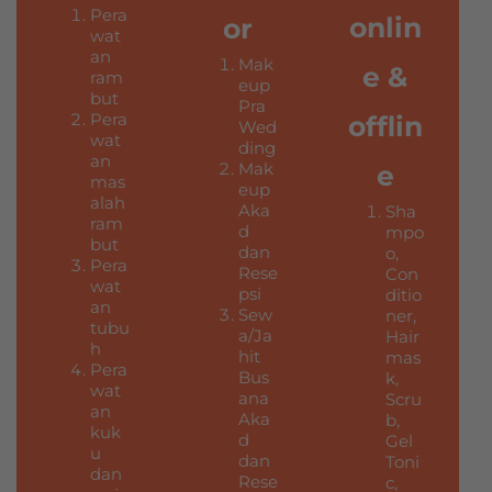
Pera
onlin
or
wat
an
Mak
e &
ram
eup
but
Pra
Pera
offlin
Wed
wat
ding
an
Mak
e
mas
eup
alah
Aka
Sha
ram
d
mpo
but
dan
o,
Pera
Rese
Con
wat
psi
ditio
an
Sew
ner,
tubu
a/Ja
Hair
h
hit
mas
Pera
Bus
k,
wat
ana
Scru
an
Aka
b,
kuk
d
Gel
u
dan
Toni
dan
Rese
c,