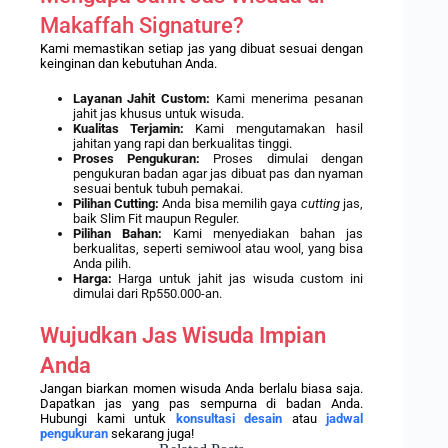
Makaffah Signature?
Kami memastikan setiap jas yang dibuat sesuai dengan
keinginan dan kebutuhan Anda.
Layanan Jahit Custom:
Kami menerima pesanan
jahit jas khusus untuk wisuda.
Kualitas Terjamin:
Kami mengutamakan hasil
jahitan yang rapi dan berkualitas tinggi.
Proses Pengukuran:
Proses dimulai dengan
pengukuran badan agar jas dibuat pas dan nyaman
sesuai bentuk tubuh pemakai.
Pilihan Cutting:
Anda bisa memilih gaya
cutting
jas,
baik Slim Fit maupun Reguler.
Pilihan Bahan:
Kami menyediakan bahan jas
berkualitas, seperti semiwool atau wool, yang bisa
Anda pilih.
Harga:
Harga untuk jahit jas wisuda custom ini
dimulai dari Rp550.000-an.
Wujudkan Jas Wisuda Impian
Anda
Jangan biarkan momen wisuda Anda berlalu biasa saja.
Dapatkan jas yang pas sempurna di badan Anda.
Hubungi kami untuk
konsultasi desain
atau
jadwal
pengukuran
sekarang juga!